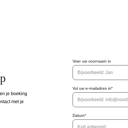
door het formulier in te vullen en maak je 
evenement onvergetelijk.
Voer uw voornaam in
op
Vul uw e-mailadres in*
len je boeking 
ontact met je 
Datum*