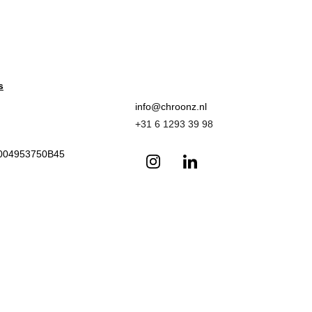
s
info@chroonz.nl 
+31 6 1293 39 98
L004953750B45